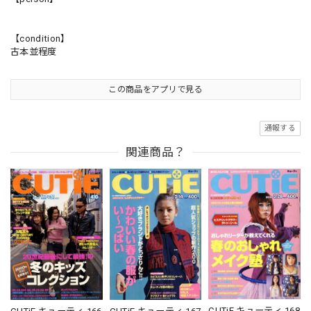
【condition】
古本並程度
この商品をアプリで見る
通報する
関連商品？
CUTiE キューティ 168