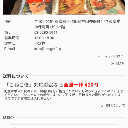
住所
〒101-0051 東京都千代田区神田神保町1-17 東京堂
神保町第1ビル2階
TEL
03-5280-5911
営業時間
12:00-18:00
定休日
不定休
E-mail
info@magnif.jp
magnifとは？
MAP
送料について
「こねこ便」対応商品なら
全国一律 420円
配達はポスト投函です。到着日時をご指定いただいても対応できませんのでご了承
ください。（システム上の都合により、ご注文時に日時指定の操作が出来てしま
うのですが実際には承れません）
送料について
SEARCH