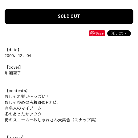
SOLD OUT
Save
【date】
2000．12．04
【cover】
川瀬智子
【contents】
おしゃれ髪い～っぱい!!
おしゃゆめの古着SHOPナビ!
有名人のマイブーム
冬のあったかアウター
街のスニーカーおしゃれさん大集合（スナップ集）
【person】