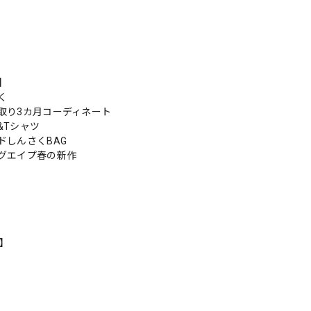
s】
く
取り3カ月コーディネート
&Tシャツ
ドしんさくBAG
グエイプ春の新作
n】