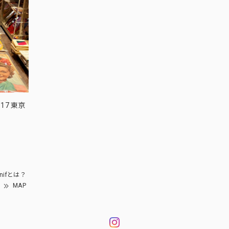
17 東京
nifとは？
MAP