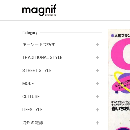
Category
キーワードで探す
TRADITIONAL STYLE
STREET STYLE
MODE
CULTURE
LIFESTYLE
海外の雑誌