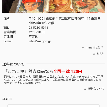
住所
〒101-0051 東京都千代田区神田神保町1-17 東京堂
神保町第1ビル2階
TEL
03-5280-5911
営業時間
12:00-18:00
定休日
不定休
E-mail
info@magnif.jp
magnifとは？
MAP
送料について
「こねこ便」対応商品なら
全国一律 420円
配達はポスト投函です。到着日時をご指定いただいても対応できませんのでご了承
ください。（システム上の都合により、ご注文時に日時指定の操作が出来てしま
うのですが実際には承れません）
送料について
SEARCH