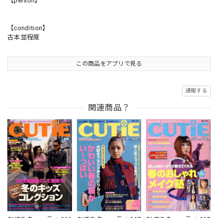
【person】
【condition】
古本並程度
この商品をアプリで見る
通報する
関連商品？