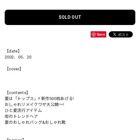
SOLD OUT
Save
【date】
2002．05．20
【cover】
【contents】
夏は「トップス」!! 新作500枚あげる!
おしゃれリメイクワザ大公開～!
ひと夏流行アイテム
街のトレンドヘア
夏のおしゃれバッグ&おしゃれ靴