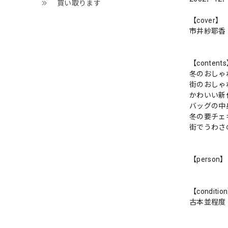
買い取ります
【cover】
市井紗耶香
【content
冬のおしゃれ
街のおしゃれ
かわいい新
バッグの中
冬の要チェ
街でうわさ
【person】
【conditio
古本並程度