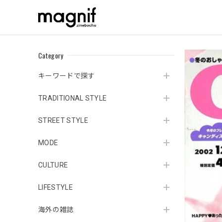
Category
キーワードで探す
TRADITIONAL STYLE
STREET STYLE
MODE
CULTURE
LIFESTYLE
海外の雑誌