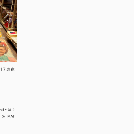
17 東京
nifとは？
MAP