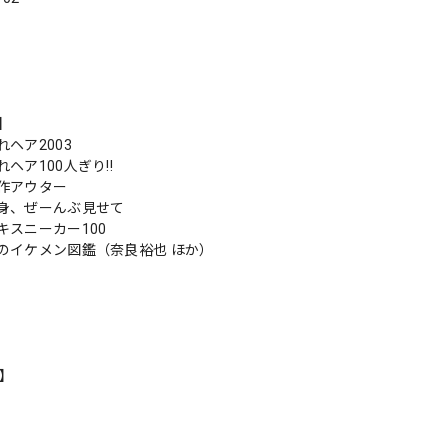
s】
ヘア2003
ヘア100人ぎり!!
作アウター
身、ぜーんぶ見せて
キスニーカー100
のイケメン図鑑（奈良裕也 ほか）
n】