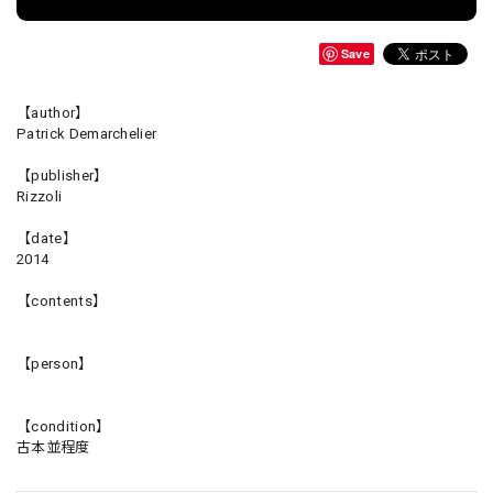
Save
【author】
Patrick Demarchelier
【publisher】
Rizzoli
【date】
2014
【contents】
【person】
【condition】
古本並程度