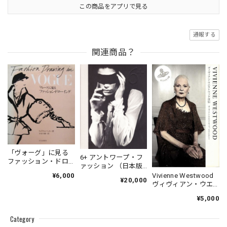
この商品をアプリで見る
通報する
関連商品？
「ヴォーグ」に見る
6+ アントワープ・フ
ファッション・ドロ
ァッション （日本版
ーイング
図録）
Vivienne Westwood
¥6,000
¥20,000
ヴィヴィアン・ウエ
ストウッド自伝
¥5,000
Category