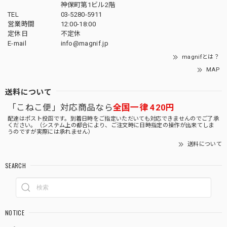
神保町第1ビル2階
TEL
03-5280-5911
営業時間
12:00-18:00
定休日
不定休
E-mail
info@magnif.jp
magnifとは？
MAP
送料について
「こねこ便」対応商品なら
全国一律 420円
配達はポスト投函です。到着日時をご指定いただいても対応できませんのでご了承
ください。（システム上の都合により、ご注文時に日時指定の操作が出来てしま
うのですが実際には承れません）
送料について
SEARCH
NOTICE