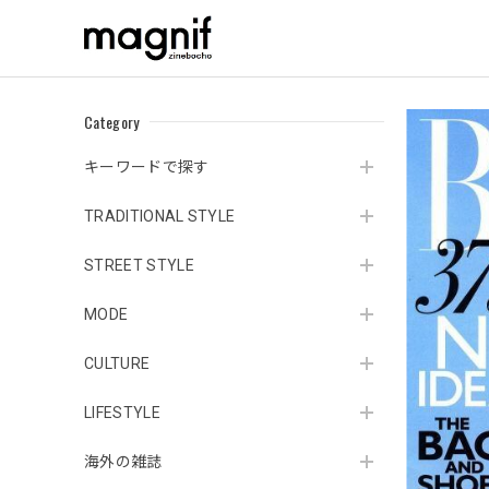
Category
キーワードで探す
TRADITIONAL STYLE
STREET STYLE
MODE
CULTURE
LIFESTYLE
海外の雑誌