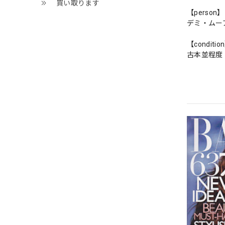
買い取ります
【person】
デミ・ムー
【conditio
古本並程度