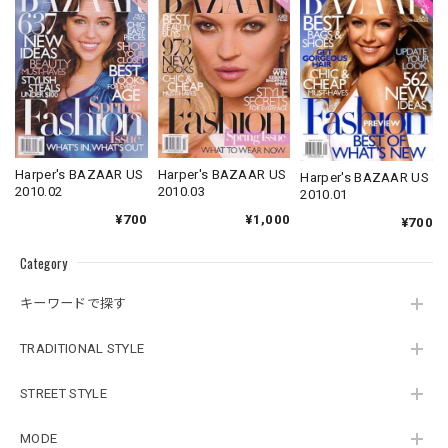
Harper's BAZAAR US
Harper's BAZAAR US
Harper's BAZAAR US
2010.02
2010.03
2010.01
¥700
¥1,000
¥700
Category
キーワードで探す
TRADITIONAL STYLE
STREET STYLE
MODE