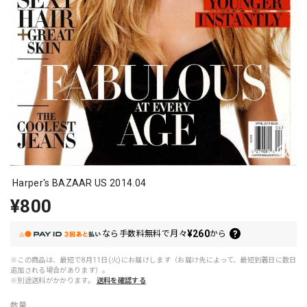
Harper's BAZAAR US 2014.04
¥800
¥260
なら
手数料無料で
月々
から
※この商品は、最短で8月11日(火)にお届けします（お届け先によって、最短到着日に数日
追加される場合があります）。
※別途送料がかかります。
送料を確認する
数量