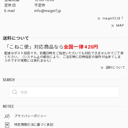
定休日
不定休
E-mail
info@magnif.jp
magnifとは？
MAP
送料について
「こねこ便」対応商品なら
全国一律 420円
配達はポスト投函です。到着日時をご指定いただいても対応できませんのでご了承
ください。（システム上の都合により、ご注文時に日時指定の操作が出来てしま
うのですが実際には承れません）
送料について
SEARCH
NOTICE
プライバシーポリシー
特定商取引法に基づく表記