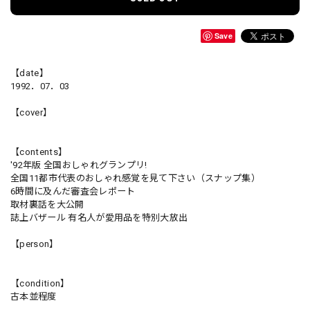
Save
【date】
1992．07．03
【cover】
【contents】
'92年版 全国おしゃれグランプリ!
全国11都市代表のおしゃれ感覚を見て下さい（スナップ集）
6時間に及んだ審査会レポート
取材裏話を大公開
誌上バザール 有名人が愛用品を特別大放出
【person】
【condition】
古本並程度