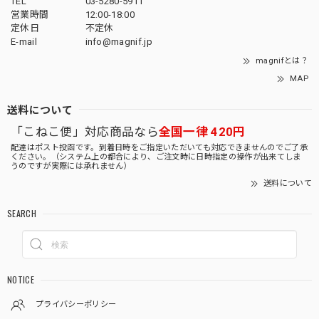
TEL
03-5280-5911
営業時間
12:00-18:00
定休日
不定休
E-mail
info@magnif.jp
magnifとは？
MAP
送料について
「こねこ便」対応商品なら
全国一律 420円
配達はポスト投函です。到着日時をご指定いただいても対応できませんのでご了承
ください。（システム上の都合により、ご注文時に日時指定の操作が出来てしま
うのですが実際には承れません）
送料について
SEARCH
NOTICE
プライバシーポリシー