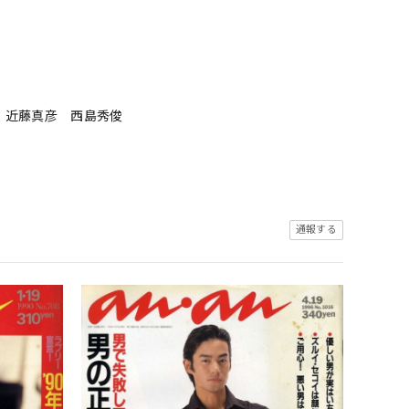
 近藤真彦 西島秀俊
通報する