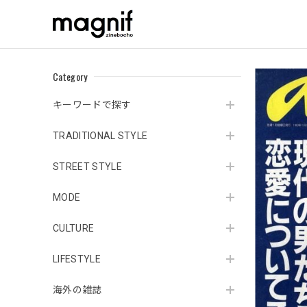
Category
キーワードで探す
TRADITIONAL STYLE
STREET STYLE
MODE
CULTURE
LIFESTYLE
海外の雑誌