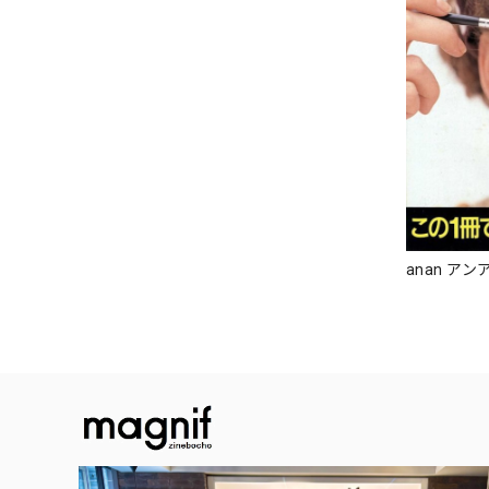
anan アンア