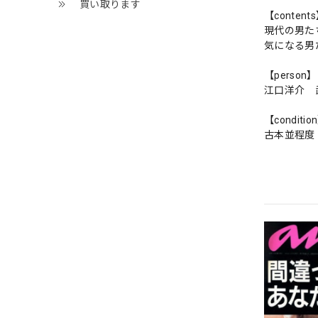
買い取ります
【content
現代の男た
気になる男
【person】
江口洋介 
【conditio
古本並程度