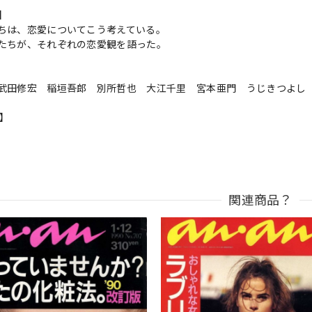
s】
ちは、恋愛についてこう考えている。
たちが、それぞれの恋愛観を語った。
武田修宏 稲垣吾郎 別所哲也 大江千里 宮本亜門 うじきつよし
n】
関連商品？