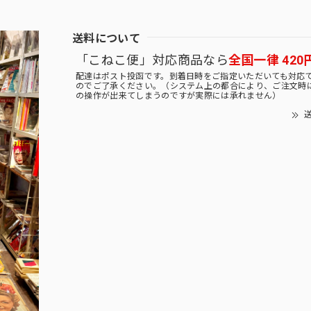
送料について
「こねこ便」対応商品なら
全国一律 420
配達はポスト投函です。到着日時をご指定いただいても対応
のでご了承ください。（システム上の都合により、ご注文時
の操作が出来てしまうのですが実際には承れません）
送