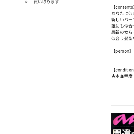
買い取ります
【content
あなたに似
新しいパー
誰にも似合
最新の女ら
似合う髪型
【person】
【conditio
古本並程度