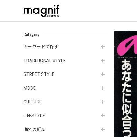
Category
キーワードで探す
TRADITIONAL STYLE
STREET STYLE
MODE
CULTURE
LIFESTYLE
海外の雑誌