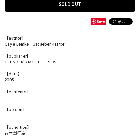
SOLD OUT
Save
【author】
Gayle Lemke Jacaeber Kastor
【publisher】
THUNDER'S MOUTH PRESS
【date】
2005
【contents】
【person】
【condition】
古本並程度