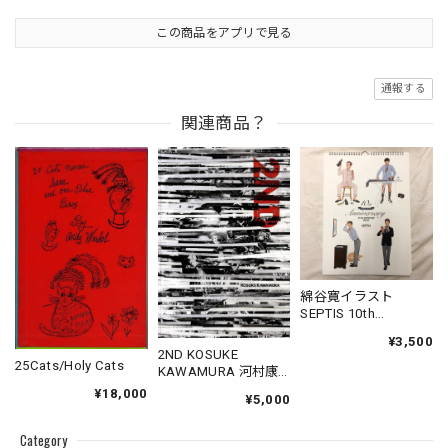
この商品をアプリで見る
通報する
関連商品？
綿谷寛イラスト
SEPTIS 10th
Anniversary Calendar
¥3,500
2012
2ND KOSUKE
25Cats/Holy Cats
KAWAMURA 河村康
輔作品集「2ND」
¥18,000
¥5,000
Category