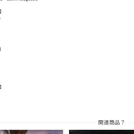
r】
s
s】
n】
関連商品？