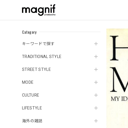
Category
キーワードで探す
TRADITIONAL STYLE
STREET STYLE
MODE
CULTURE
LIFESTYLE
海外の雑誌