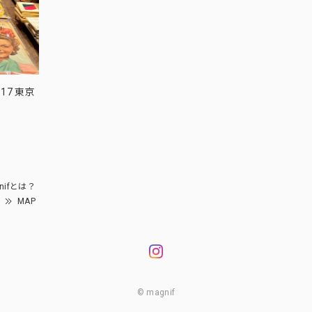
17 東京
nifとは？
MAP
© magnif