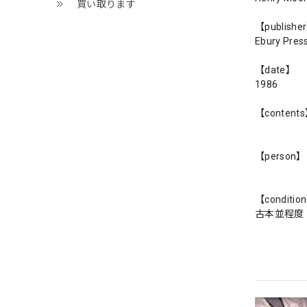
買い取ります
【publishe
Ebury Pres
【date】
1986
【content
【person】
【conditio
古本並程度