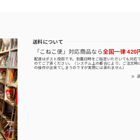
送料について
「こねこ便」対応商品なら
全国一律 420
配達はポスト投函です。到着日時をご指定いただいても対応
のでご了承ください。（システム上の都合により、ご注文時
の操作が出来てしまうのですが実際には承れません）
送