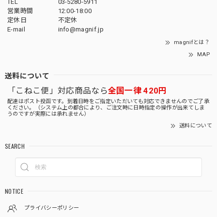
TEL
03-5280-5911
営業時間
12:00-18:00
定休日
不定休
E-mail
info@magnif.jp
magnifとは？
MAP
送料について
「こねこ便」対応商品なら
全国一律 420円
配達はポスト投函です。到着日時をご指定いただいても対応できませんのでご了承
ください。（システム上の都合により、ご注文時に日時指定の操作が出来てしま
うのですが実際には承れません）
送料について
SEARCH
NOTICE
プライバシーポリシー