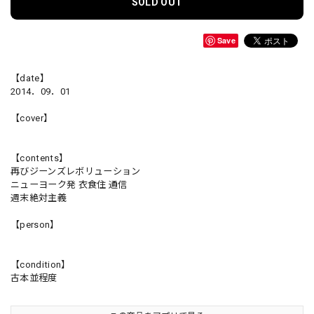
SOLD OUT
Save
【date】
2014．09．01
【cover】
【contents】
再びジーンズレボリューション
ニューヨーク発 衣食住 通信
週末絶対主義
【person】
【condition】
古本並程度