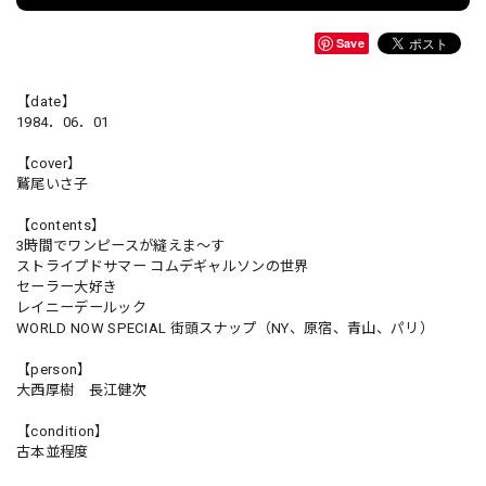
Save
【date】
1984．06．01
【cover】
鷲尾いさ子
【contents】
3時間でワンピースが縫えま～す
ストライプドサマー コムデギャルソンの世界
セーラー大好き
レイニーデールック
WORLD NOW SPECIAL 街頭スナップ（NY、原宿、青山、パリ）
【person】
大西厚樹 長江健次
【condition】
古本並程度