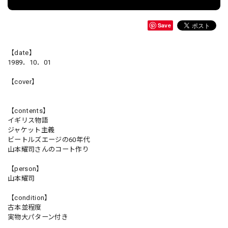
Save
【date】
1989．10．01
【cover】
【contents】
イギリス物語
ジャケット主義
ビートルズエージの60年代
山本耀司さんのコート作り
【person】
山本耀司
【condition】
古本並程度
実物大パターン付き