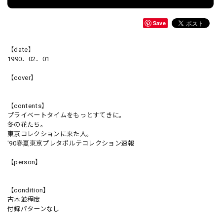
Save
【date】
1990．02．01
【cover】
【contents】
プライベートタイムをもっとすてきに。
冬の花たち。
東京コレクションに来た人。
'90春夏東京プレタポルテコレクション速報
【person】
【condition】
古本並程度
付録パターンなし