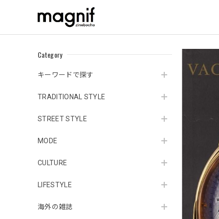
Category
キーワードで探す
TRADITIONAL STYLE
STREET STYLE
MODE
CULTURE
LIFESTYLE
海外の雑誌