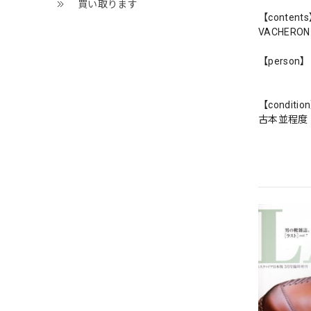
買い取ります
【content
VACHERON
【person】
【conditio
古本並程度