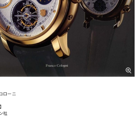
コローニ
r】
ン社