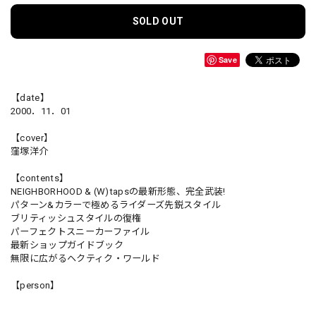
SOLD OUT
Save
【date】
2000．11．01
【cover】
窪塚洋介
【contents】
NEIGHBORHOOD & (W)tapsの最新形態、完全武装!
パターン&カラーで極めるライダーズ先鋭スタイル
ブリティッシュスタイルの復権
パーフェクトスニーカーファイル
最新ショップガイドブック
無限に広がるヘクティク・ワールド
【person】