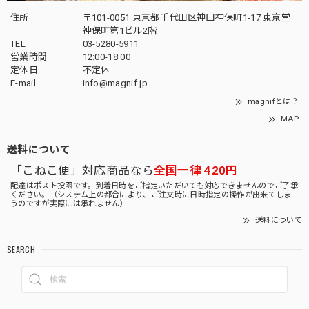
住所
〒101-0051 東京都千代田区神田神保町1-17 東京堂
神保町第1ビル2階
TEL
03-5280-5911
営業時間
12:00-18:00
定休日
不定休
E-mail
info@magnif.jp
magnifとは？
MAP
送料について
「こねこ便」対応商品なら
全国一律 420円
配達はポスト投函です。到着日時をご指定いただいても対応できませんのでご了承
ください。（システム上の都合により、ご注文時に日時指定の操作が出来てしま
うのですが実際には承れません）
送料について
SEARCH