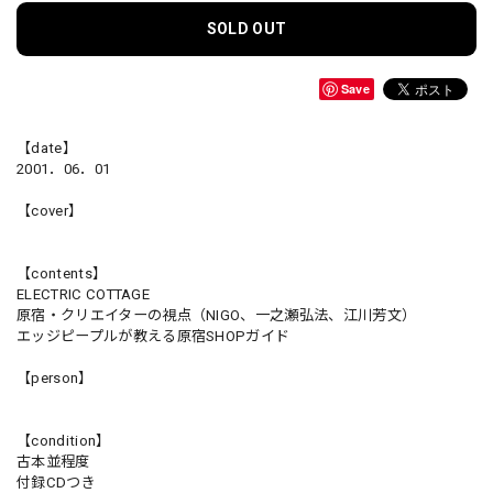
SOLD OUT
Save
【date】
2001．06．01
【cover】
【contents】
ELECTRIC COTTAGE
原宿・クリエイターの視点（NIGO、一之瀬弘法、江川芳文）
エッジピープルが教える原宿SHOPガイド
【person】
【condition】
古本並程度
付録CDつき