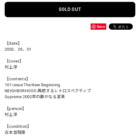
SOLD OUT
Save
【date】
2002．05．01
【cover】
村上淳
【contents】
101 issue The New Beginning
NEIGHBORHOOD 再燃するレトロスペクティブ
Supreme 2002年の静かなる変革
【person】
村上淳
【condition】
古本並程度