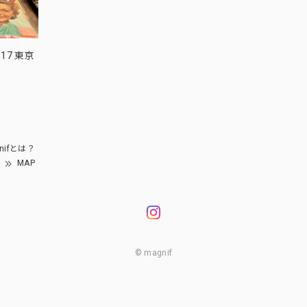
17 東京
nifとは？
MAP
© magnif