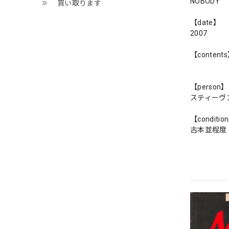
NOBODY
買い取ります
【date】
2007
【content
【person】
スティーヴ
【conditio
古本並程度