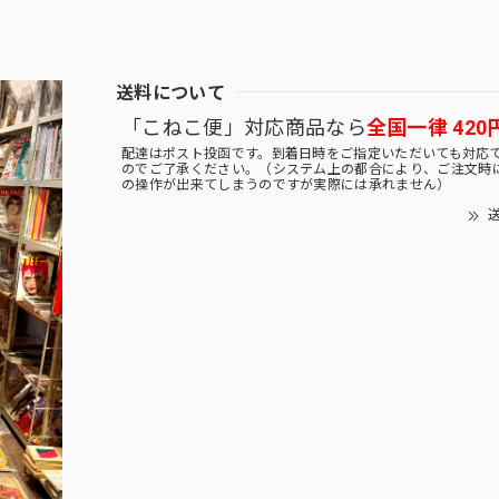
送料について
「こねこ便」対応商品なら
全国一律 420
配達はポスト投函です。到着日時をご指定いただいても対応
のでご了承ください。（システム上の都合により、ご注文時
の操作が出来てしまうのですが実際には承れません）
送