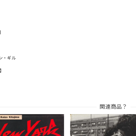
s】
ン・ギル
n】
関連商品？