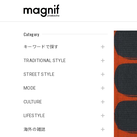
Category
キーワードで探す
TRADITIONAL STYLE
STREET STYLE
MODE
CULTURE
LIFESTYLE
海外の雑誌