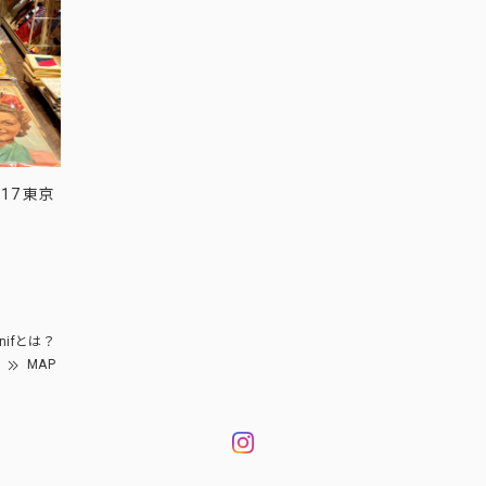
17 東京
nifとは？
MAP