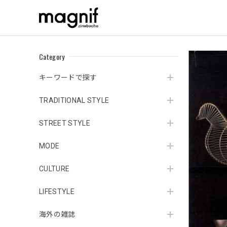
Category
キーワードで探す
TRADITIONAL STYLE
STREET STYLE
MODE
CULTURE
LIFESTYLE
海外の雑誌