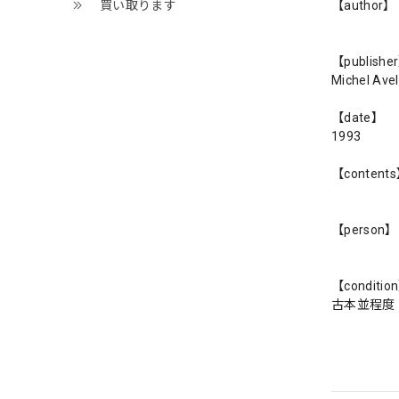
買い取ります
【author】
【publishe
Michel Avel
【date】
1993
【content
【person】
【conditio
古本並程度