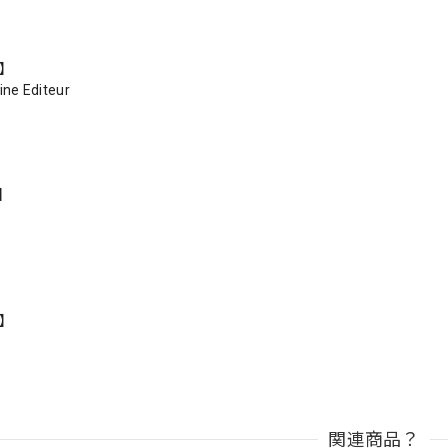
r】
ine Editeur
s】
n】
関連商品？