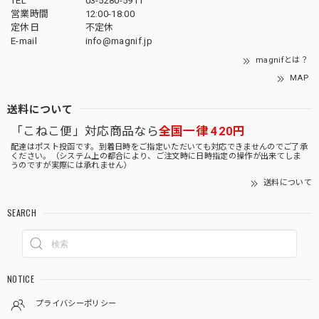
TEL
03-5280-5911
営業時間
12:00-18:00
定休日
不定休
E-mail
info@magnif.jp
magnifとは？
MAP
送料について
「こねこ便」対応商品なら
全国一律 420円
配達はポスト投函です。到着日時をご指定いただいても対応できませんのでご了承
ください。（システム上の都合により、ご注文時に日時指定の操作が出来てしま
うのですが実際には承れません）
送料について
SEARCH
NOTICE
プライバシーポリシー