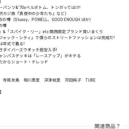
s】
ーパンツ&'70sベルボトム、トンガってはけ!
渋カジ族『真夜中の少年たち』など）
の噂（Stussy、POWELL、GOOD ENOUGH ほか）
の噂
」&「スパイク・リー」etc 関西限定ブランド買いまくり
ジャック・シティ』で僕らのストリートファッションは完成だ!
は年式で着る!
きダイバーズウオッチ超安入手!
ャンパスデッキは「レースアップ」がキテる
たからショート・ドレッド
 寺尾友美 相川恵里 深津絵里 河田純子 TUBE
n】
関連商品？