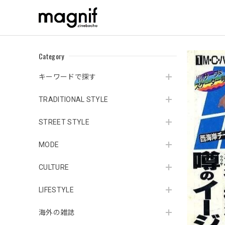
Category
キーワードで探す
TRADITIONAL STYLE
STREET STYLE
MODE
CULTURE
LIFESTYLE
海外の雑誌