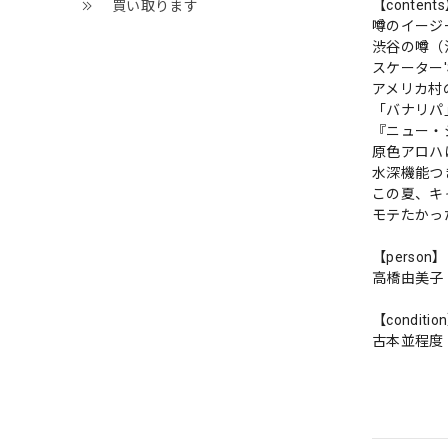
【content
買い取ります
噂のイージ
渋谷の噂（
スケーター'S
アメリカ村
「バナリパ
『ニュー・
原色アロハ
水深機能つ
この夏、キ
モテたかっ
【person】
高橋由美子
【conditio
古本並程度