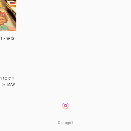
17 東京
nifとは？
MAP
© magnif