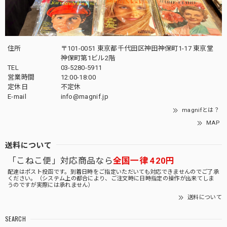
住所
〒101-0051 東京都千代田区神田神保町1-17 東京堂
神保町第1ビル2階
TEL
03-5280-5911
営業時間
12:00-18:00
定休日
不定休
E-mail
info@magnif.jp
magnifとは？
MAP
送料について
「こねこ便」対応商品なら
全国一律 420円
配達はポスト投函です。到着日時をご指定いただいても対応できませんのでご了承
ください。（システム上の都合により、ご注文時に日時指定の操作が出来てしま
うのですが実際には承れません）
送料について
SEARCH