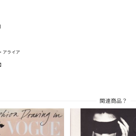
s】
・アライア
n】
関連商品？