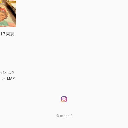
17 東京
nifとは？
MAP
© magnif