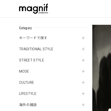
Category
キーワードで探す
TRADITIONAL STYLE
STREET STYLE
MODE
CULTURE
LIFESTYLE
海外の雑誌