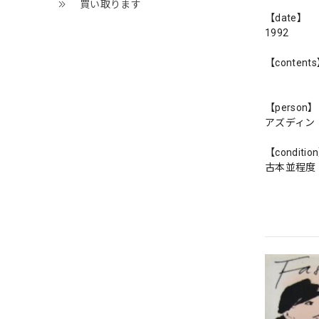
買い取ります
【date】
1992
【content
【person】
アズディン
【conditio
古本並程度