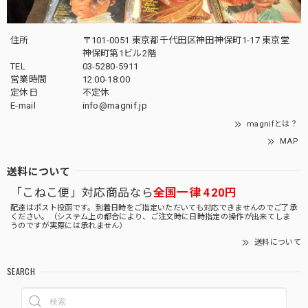
住所
〒101-0051 東京都千代田区神田神保町1-17 東京堂
神保町第1ビル2階
TEL
03-5280-5911
営業時間
12:00-18:00
定休日
不定休
E-mail
info@magnif.jp
magnifとは？
MAP
送料について
「こねこ便」対応商品なら
全国一律 420円
配達はポスト投函です。到着日時をご指定いただいても対応できませんのでご了承
ください。（システム上の都合により、ご注文時に日時指定の操作が出来てしま
うのですが実際には承れません）
送料について
SEARCH