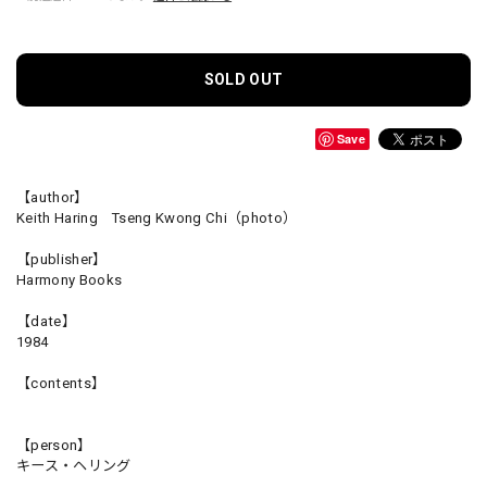
SOLD OUT
Save
【author】
Keith Haring Tseng Kwong Chi（photo）
【publisher】
Harmony Books
【date】
1984
【contents】
【person】
キース・ヘリング