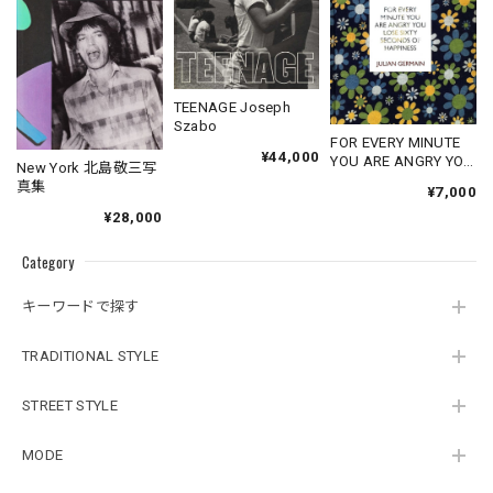
TEENAGE Joseph
Szabo
FOR EVERY MINUTE
¥44,000
YOU ARE ANGRY YOU
New York 北島敬三写
LOSE SIXTY
真集
¥7,000
SECONDS OF
¥28,000
HAPPINESS
Category
キーワードで探す
TRADITIONAL STYLE
STREET STYLE
MODE