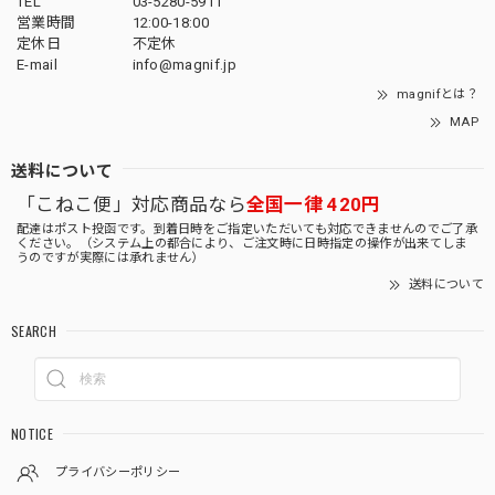
TEL
03-5280-5911
営業時間
12:00-18:00
定休日
不定休
E-mail
info@magnif.jp
magnifとは？
MAP
送料について
「こねこ便」対応商品なら
全国一律 420円
配達はポスト投函です。到着日時をご指定いただいても対応できませんのでご了承
ください。（システム上の都合により、ご注文時に日時指定の操作が出来てしま
うのですが実際には承れません）
送料について
SEARCH
NOTICE
プライバシーポリシー