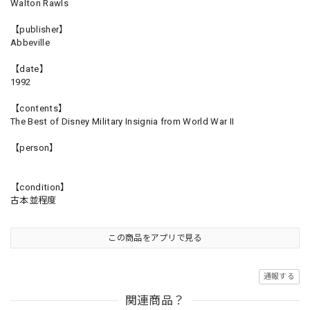
Walton Rawls
【publisher】
Abbeville
【date】
1992
【contents】
The Best of Disney Military Insignia from World War II
【person】
【condition】
古本並程度
この商品をアプリで見る
通報する
関連商品？