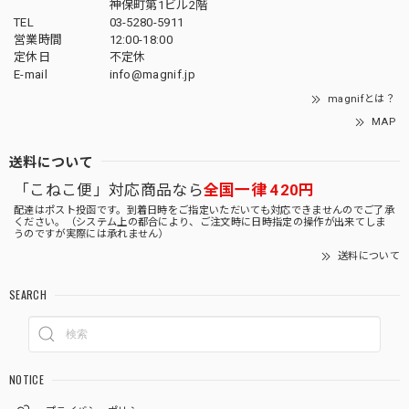
神保町第1ビル2階
TEL
03-5280-5911
営業時間
12:00-18:00
定休日
不定休
E-mail
info@magnif.jp
magnifとは？
MAP
送料について
「こねこ便」対応商品なら
全国一律 420円
配達はポスト投函です。到着日時をご指定いただいても対応できませんのでご了承
ください。（システム上の都合により、ご注文時に日時指定の操作が出来てしま
うのですが実際には承れません）
送料について
SEARCH
NOTICE