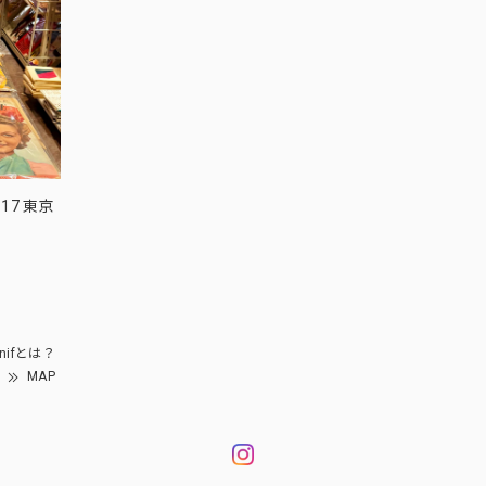
17 東京
nifとは？
MAP