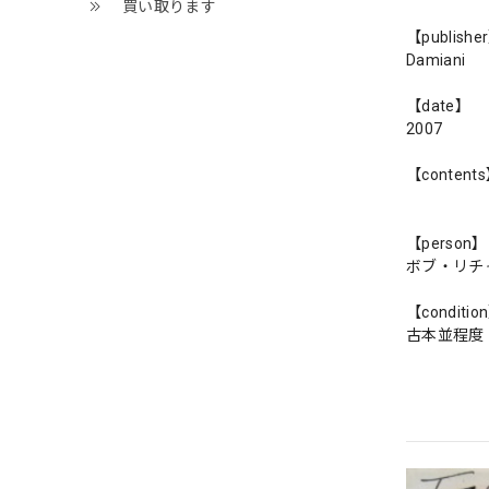
買い取ります
【publishe
Damiani
【date】
2007
【content
【person】
ボブ・リチ
【conditio
古本並程度