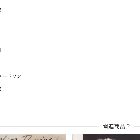
r】
s】
ャードソン
n】
関連商品？