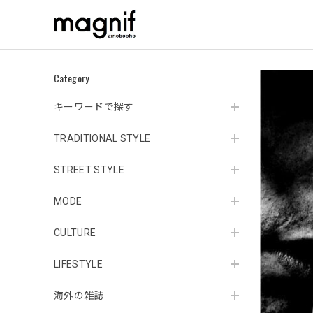
Category
キーワードで探す
TRADITIONAL STYLE
STREET STYLE
MODE
CULTURE
LIFESTYLE
海外の雑誌