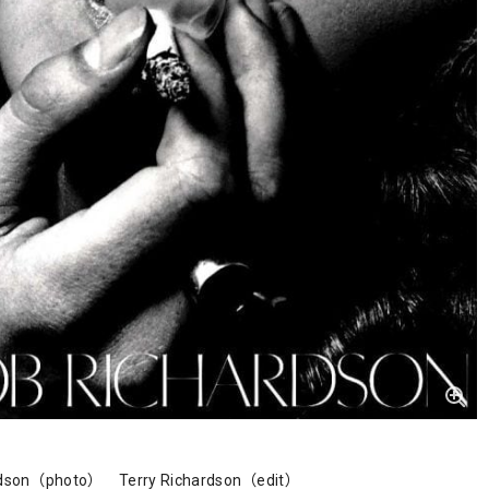
rdson（photo） Terry Richardson（edit）