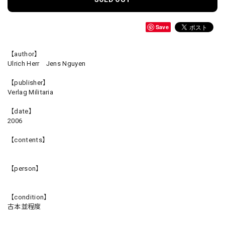
Save
【author】
Ulrich Herr Jens Nguyen
【publisher】
Verlag Militaria
【date】
2006
【contents】
【person】
【condition】
古本並程度