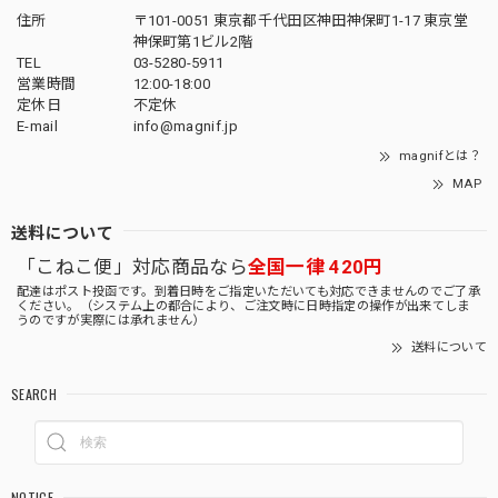
住所
〒101-0051 東京都千代田区神田神保町1-17 東京堂
神保町第1ビル2階
TEL
03-5280-5911
営業時間
12:00-18:00
定休日
不定休
E-mail
info@magnif.jp
magnifとは？
MAP
送料について
「こねこ便」対応商品なら
全国一律 420円
配達はポスト投函です。到着日時をご指定いただいても対応できませんのでご了承
ください。（システム上の都合により、ご注文時に日時指定の操作が出来てしま
うのですが実際には承れません）
送料について
SEARCH
NOTICE