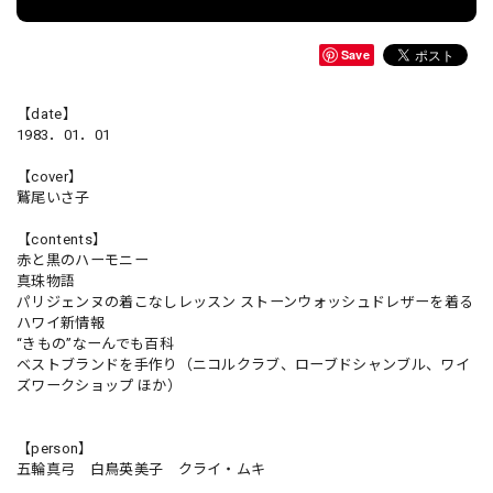
Save
【date】
1983．01．01
【cover】
鷲尾いさ子
【contents】
赤と黒のハーモニー
真珠物語
パリジェンヌの着こなしレッスン ストーンウォッシュドレザーを着る
ハワイ新情報
“きもの”なーんでも百科
ベストブランドを手作り（ニコルクラブ、ローブドシャンブル、ワイ
ズワークショップ ほか）
【person】
五輪真弓 白鳥英美子 クライ・ムキ