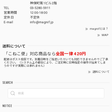
神保町第1ビル2階
TEL
03-5280-5911
営業時間
12:00-18:00
定休日
不定休
E-mail
info@magnif.jp
magnifとは？
MAP
送料について
「こねこ便」対応商品なら
全国一律 420円
配達はポスト投函です。到着日時をご指定いただいても対応できませんのでご了承
ください。（システム上の都合により、ご注文時に日時指定の操作が出来てしま
うのですが実際には承れません）
送料について
SEARCH
NOTICE