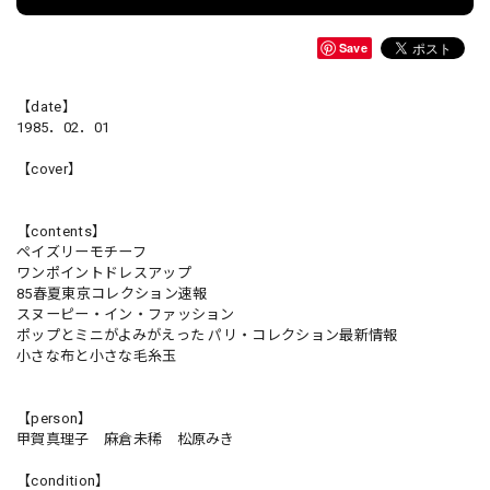
Save
【date】
1985．02．01
【cover】
【contents】
ペイズリーモチーフ
ワンポイントドレスアップ
85春夏東京コレクション速報
スヌーピー・イン・ファッション
ポップとミニがよみがえった パリ・コレクション最新情報
小さな布と小さな毛糸玉
【person】
甲賀真理子 麻倉未稀 松原みき
【condition】