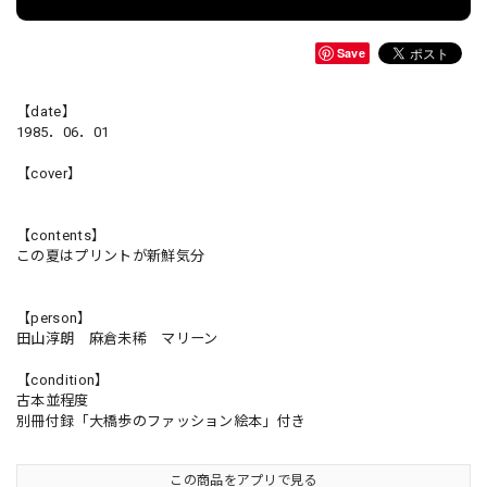
Save
【date】
1985．06．01
【cover】
【contents】
この夏はプリントが新鮮気分
【person】
田山淳朗 麻倉未稀 マリーン
【condition】
古本並程度
別冊付録「大橋歩のファッション絵本」付き
この商品をアプリで見る