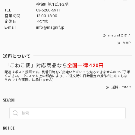
神保町第1ビル2階
TEL
03-5280-5911
営業時間
12:00-18:00
定休日
不定休
E-mail
info@magnif.jp
magnifとは？
MAP
送料について
「こねこ便」対応商品なら
全国一律 420円
配達はポスト投函です。到着日時をご指定いただいても対応できませんのでご了承
ください。（システム上の都合により、ご注文時に日時指定の操作が出来てしま
うのですが実際には承れません）
送料について
SEARCH
NOTICE