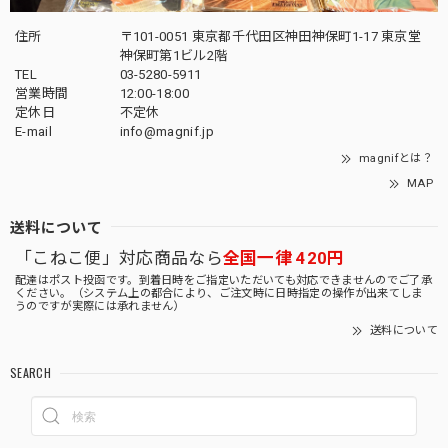
住所
〒101-0051 東京都千代田区神田神保町1-17 東京堂
神保町第1ビル2階
TEL
03-5280-5911
営業時間
12:00-18:00
定休日
不定休
E-mail
info@magnif.jp
magnifとは？
MAP
送料について
「こねこ便」対応商品なら
全国一律 420円
配達はポスト投函です。到着日時をご指定いただいても対応できませんのでご了承
ください。（システム上の都合により、ご注文時に日時指定の操作が出来てしま
うのですが実際には承れません）
送料について
SEARCH