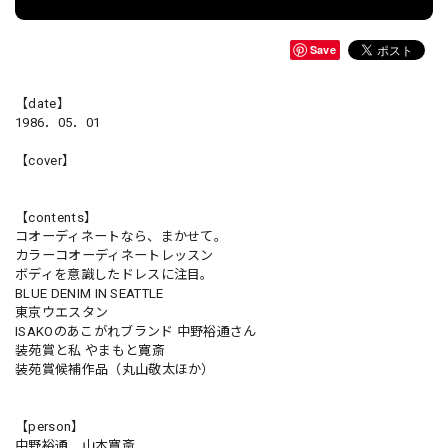
Save
【date】
1986．05．01
【cover】
【contents】
コオーディネートなら、まかせて。
カラーコオーディネートレッスン
ボディを意識したドレスに注目。
BLUE DENIM IN SEATTLE
東京ウエスタン
ISAKOのあこがれブランド 中野裕通さん
装苑賞と私 やまもと寛斎
装苑賞候補作品（丸山敬太ほか）
【person】
中野裕通 山本寛斎