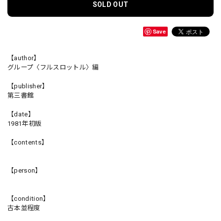
SOLD OUT
Save
【author】
グループ〈フルスロットル〉編
【publisher】
第三書館
【date】
1981年初版
【contents】
【person】
【condition】
古本並程度