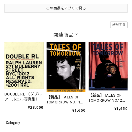
この商品をアプリで見る
通報する
関連商品？
DOUBLE RL （ダブル
【新品】TALES OF
【新品】TALES OF
アールエル写真集）
TOMORROW NO.12
TOMORROW NO.11
“15TH
“NIGHT
¥28,000
¥1,650
¥1,650
ANNIVERSARY”（TIM
DRIVING”（TIMEWOR
EWORN CLOTHINGカ
N CLOTHINGカタログ
タログマガジン）
Category
マガジン）