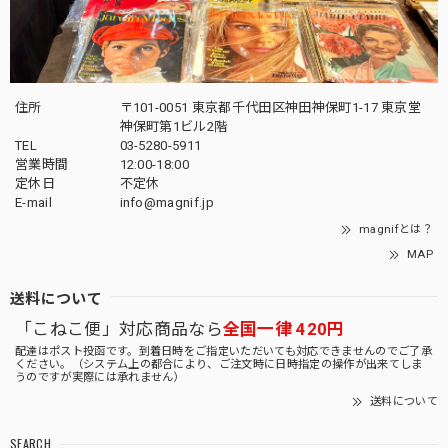
住所
〒101-0051 東京都千代田区神田神保町1-17 東京堂
神保町第1ビル2階
TEL
03-5280-5911
営業時間
12:00-18:00
定休日
不定休
E-mail
info@magnif.jp
magnifとは？
MAP
送料について
「こねこ便」対応商品なら
全国一律 420円
配達はポスト投函です。到着日時をご指定いただいても対応できませんのでご了承
ください。（システム上の都合により、ご注文時に日時指定の操作が出来てしま
うのですが実際には承れません）
送料について
SEARCH