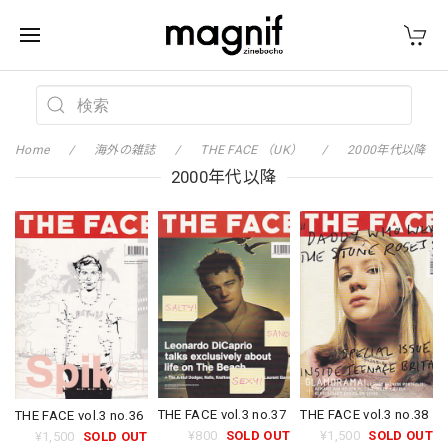
Home
海外の雑誌
THE FACE （UK）
2000年代以降
2000年代以降
THE FACE vol.3 no.37
THE FACE vol.3 no.38
THE FACE vol.3 no.36
¥800
SOLD OUT
¥1,500
SOLD OUT
¥1,500
SOLD OUT