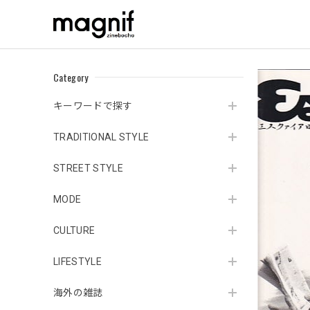
Category
キーワードで探す
TRADITIONAL STYLE
STREET STYLE
MODE
CULTURE
LIFESTYLE
海外の雑誌