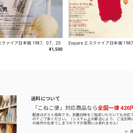
Esquire エスクァイア日本版 198
 エスクァイア日本版 1987．07．20
¥1,500
送料について
「こねこ便」対応商品なら
全国一律 420
配達はポスト投函です。到着日時をご指定いただいても対応
のでご了承ください。（システム上の都合により、ご注文時
の操作が出来てしまうのですが実際には承れません）
送