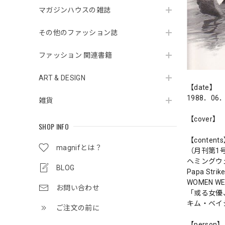
マガジンハウスの雑誌
その他のファッション誌
ファッション 関連書籍
ART & DESIGN
【date】
1988．06
雑貨
【cover】
SHOP INFO
【content
magnifとは？
（月刊第1
ヘミングウ
BLOG
Papa S
WOMEN WE
お問い合わせ
「或る女優
キム・ベイ
ご注文の前に
【person】