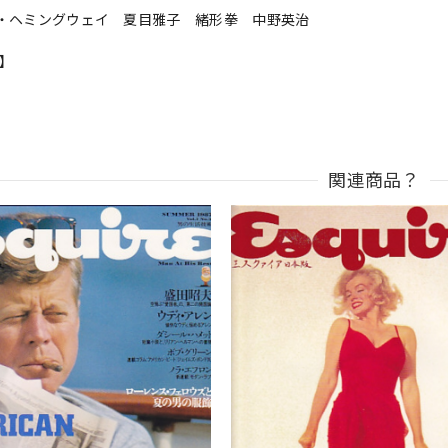
・ヘミングウェイ 夏目雅子 緒形拳 中野英治
n】
関連商品？