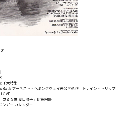
．01
s】
号）
ェイ大特集
trikes Back アーネスト・ヘミングウェイ未公開遺作「トレイン・トリッ
 LOVE
、或る女性 夏目雅子」伊集院静
ジンガー カレンダー