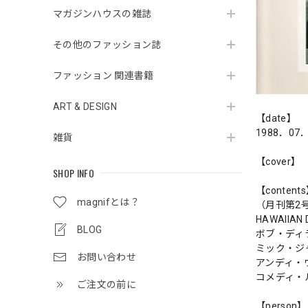
マガジンハウスの雑誌
その他のファッション誌
ファッション 関連書籍
ART & DESIGN
【date】
1988．07
雑貨
【cover】
SHOP INFO
【content
magnifとは？
（月刊第2
HAWAIIA
BLOG
ボブ・ディ
ミック・ジ
お問い合わせ
アンディ・
コメディ・
ご注文の前に
【person】