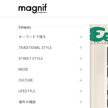
Category
キーワードで探す
TRADITIONAL STYLE
STREET STYLE
MODE
CULTURE
LIFESTYLE
海外の雑誌