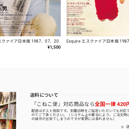
Esquire エスクァイア日本版 198
 エスクァイア日本版 1987．07．20
¥1,500
送料について
「こねこ便」対応商品なら
全国一律 420
配達はポスト投函です。到着日時をご指定いただいても対応
のでご了承ください。（システム上の都合により、ご注文時
の操作が出来てしまうのですが実際には承れません）
送