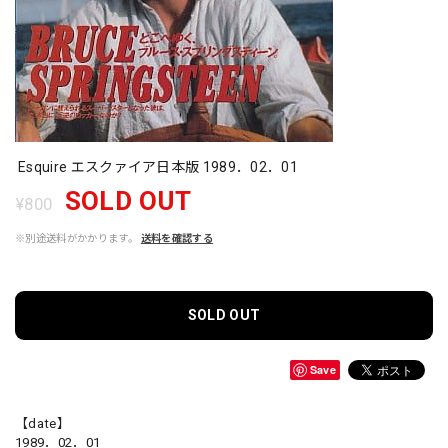
Esquire エスクァイア日本版 1989．02．01
SOLD OUT
¥800
※別途送料がかかります。
送料を確認する
SOLD OUT
Save
【date】
1989．02．01