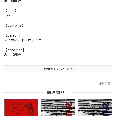
毎日新聞社
【date】
1992
【contents】
【person】
デイヴィッド・ホックニー
【condition】
古本並程度
この商品をアプリで見る
通報する
関連商品？