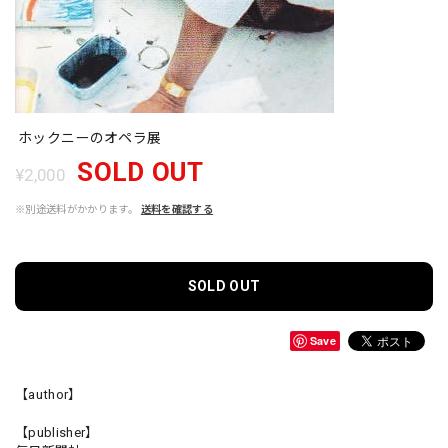
ホックニーのオペラ展
SOLD OUT
¥2,000
※別途送料がかかります。
送料を確認する
SOLD OUT
Save
【author】
【publisher】