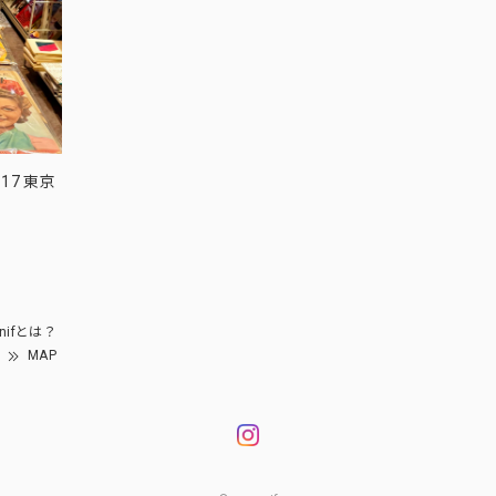
17 東京
nifとは？
MAP