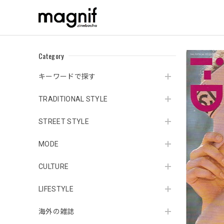
Category
キーワードで探す
TRADITIONAL STYLE
STREET STYLE
MODE
CULTURE
LIFESTYLE
海外の雑誌