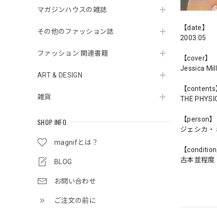
マガジンハウスの雑誌
【date】
その他のファッション誌
2003.05
ファッション 関連書籍
【cover】
Jessica Mil
ART & DESIGN
【content
雑貨
THE PHYSI
【person】
SHOP INFO
ジェシカ・
magnifとは？
【conditio
古本並程度
BLOG
お問い合わせ
ご注文の前に