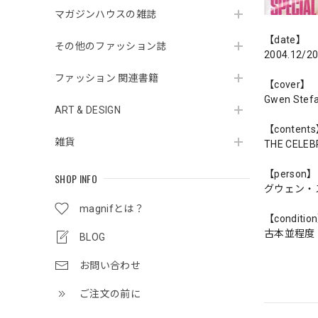
マガジンハウスの雑誌
【date】
その他のファッション誌
2004.12/20
ファッション 関連書籍
【cover】
Gwen Stefa
ART & DESIGN
【content
雑貨
THE CELEB
【person】
SHOP INFO
グウェン・
magnifとは？
【conditio
古本並程度
BLOG
お問い合わせ
ご注文の前に