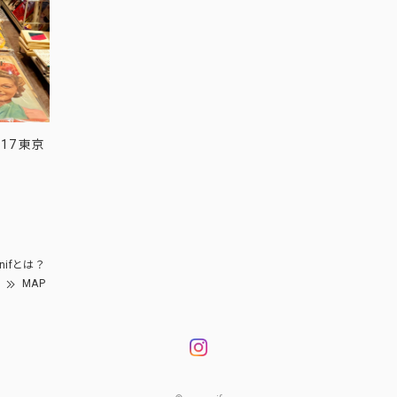
17 東京
nifとは？
MAP