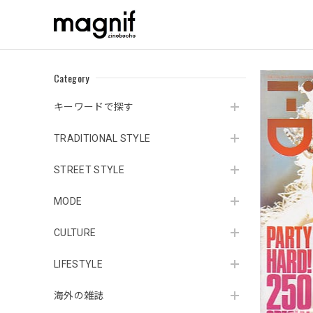
Category
キーワードで探す
TRADITIONAL STYLE
STREET STYLE
MODE
CULTURE
LIFESTYLE
海外の雑誌