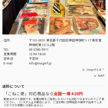
住所
〒101-0051 東京都千代田区神田神保町1-17 東京堂
神保町第1ビル2階
TEL
03-5280-5911
営業時間
12:00-18:00
定休日
不定休
E-mail
info@magnif.jp
magnifとは？
MAP
送料について
「こねこ便」対応商品なら
全国一律 420円
配達はポスト投函です。到着日時をご指定いただいても対応できませんのでご了承
ください。（システム上の都合により、ご注文時に日時指定の操作が出来てしま
うのですが実際には承れません）