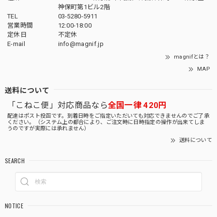
神保町第1ビル2階
TEL
03-5280-5911
営業時間
12:00-18:00
定休日
不定休
E-mail
info@magnif.jp
magnifとは？
MAP
送料について
「こねこ便」対応商品なら
全国一律 420円
配達はポスト投函です。到着日時をご指定いただいても対応できませんのでご了承
ください。（システム上の都合により、ご注文時に日時指定の操作が出来てしま
うのですが実際には承れません）
送料について
SEARCH
NOTICE